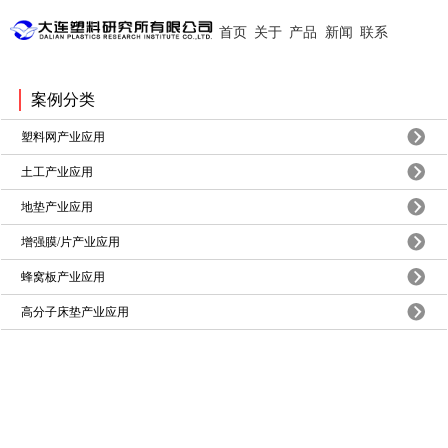
首页
关于
产品
新闻
联系
案例分类
塑料网产业应用
土工产业应用
地垫产业应用
增强膜/片产业应用
蜂窝板产业应用
高分子床垫产业应用